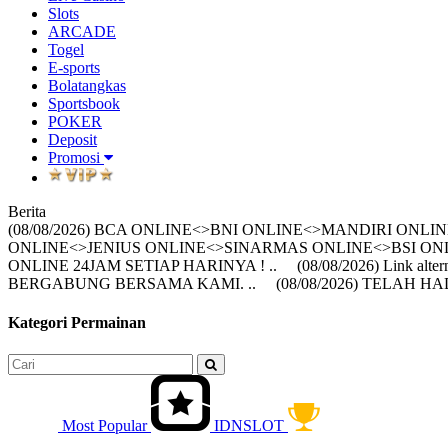
Slots
ARCADE
Togel
E-sports
Bolatangkas
Sportsbook
POKER
Deposit
Promosi
Berita
(08/08/2026)
BCA ONLINE<>BNI ONLINE<>MANDIRI ONLI
ONLINE<>JENIUS ONLINE<>SINARMAS ONLINE<>BSI O
ONLINE 24JAM SETIAP HARINYA ! ..
(08/08/2026)
Link alter
BERGABUNG BERSAMA KAMI. ..
(08/08/2026)
TELAH HA
Kategori Permainan
Most Popular
IDNSLOT