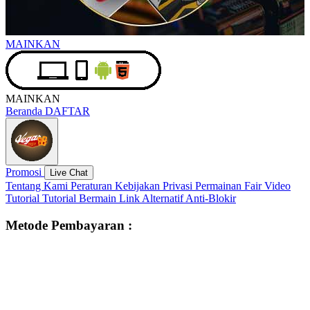
MAINKAN
MAINKAN
Beranda
DAFTAR
Promosi
Live Chat
Tentang Kami
Peraturan
Kebijakan Privasi
Permainan Fair
Video
Tutorial
Tutorial Bermain
Link Alternatif
Anti-Blokir
Metode Pembayaran :