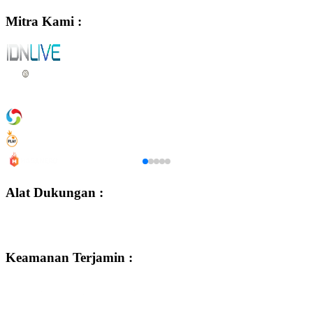
Mitra Kami :
Alat Dukungan :
Keamanan Terjamin :