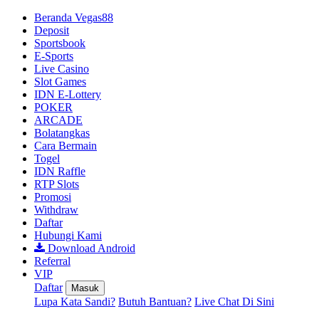
Beranda Vegas88
Deposit
Sportsbook
E-Sports
Live Casino
Slot Games
IDN E-Lottery
POKER
ARCADE
Bolatangkas
Cara Bermain
Togel
IDN Raffle
RTP Slots
Promosi
Withdraw
Daftar
Hubungi Kami
Download Android
Referral
VIP
Daftar
Masuk
Lupa Kata Sandi?
Butuh Bantuan?
Live Chat Di Sini