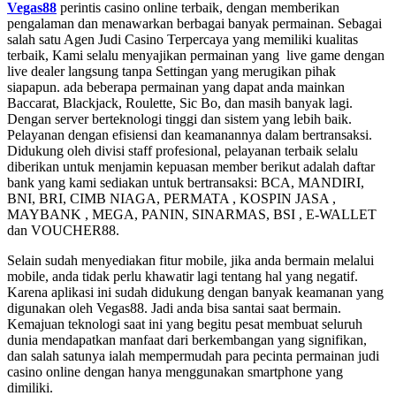
Vegas88
perintis casino online terbaik, dengan memberikan
pengalaman dan menawarkan berbagai banyak permainan. Sebagai
salah satu Agen Judi Casino Terpercaya yang memiliki kualitas
terbaik, Kami selalu menyajikan permainan yang live game dengan
live dealer langsung tanpa Settingan yang merugikan pihak
siapapun. ada beberapa permainan yang dapat anda mainkan
Baccarat, Blackjack, Roulette, Sic Bo, dan masih banyak lagi.
Dengan server berteknologi tinggi dan sistem yang lebih baik.
Pelayanan dengan efisiensi dan keamanannya dalam bertransaksi.
Didukung oleh divisi staff profesional, pelayanan terbaik selalu
diberikan untuk menjamin kepuasan member berikut adalah daftar
bank yang kami sediakan untuk bertransaksi: BCA, MANDIRI,
BNI, BRI, CIMB NIAGA, PERMATA , KOSPIN JASA ,
MAYBANK , MEGA, PANIN, SINARMAS, BSI , E-WALLET
dan VOUCHER88.
Selain sudah menyediakan fitur mobile, jika anda bermain melalui
mobile, anda tidak perlu khawatir lagi tentang hal yang negatif.
Karena aplikasi ini sudah didukung dengan banyak keamanan yang
digunakan oleh Vegas88. Jadi anda bisa santai saat bermain.
Kemajuan teknologi saat ini yang begitu pesat membuat seluruh
dunia mendapatkan manfaat dari berkembangan yang signifikan,
dan salah satunya ialah mempermudah para pecinta permainan judi
casino online dengan hanya menggunakan smartphone yang
dimiliki.