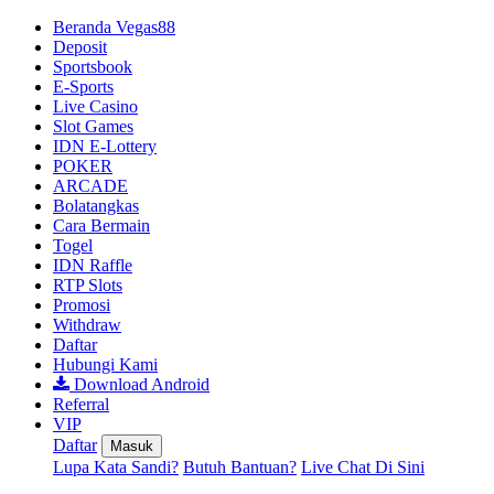
Beranda Vegas88
Deposit
Sportsbook
E-Sports
Live Casino
Slot Games
IDN E-Lottery
POKER
ARCADE
Bolatangkas
Cara Bermain
Togel
IDN Raffle
RTP Slots
Promosi
Withdraw
Daftar
Hubungi Kami
Download Android
Referral
VIP
Daftar
Masuk
Lupa Kata Sandi?
Butuh Bantuan?
Live Chat Di Sini