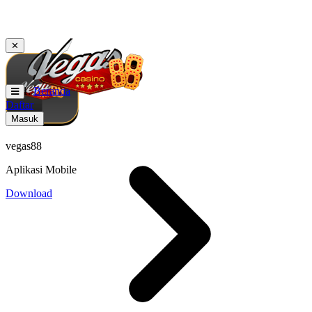
✕
Beranda
Daftar
Masuk
vegas88
Aplikasi Mobile
Download