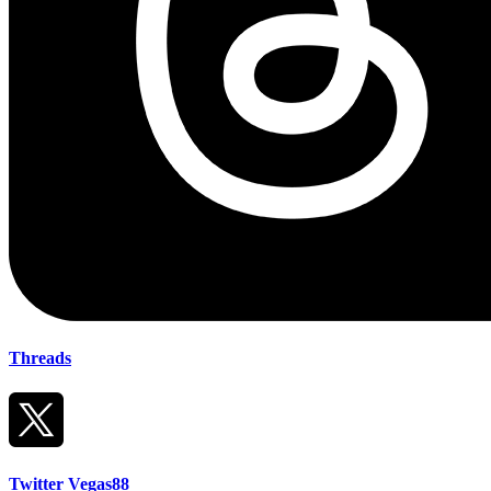
Threads
Twitter Vegas88