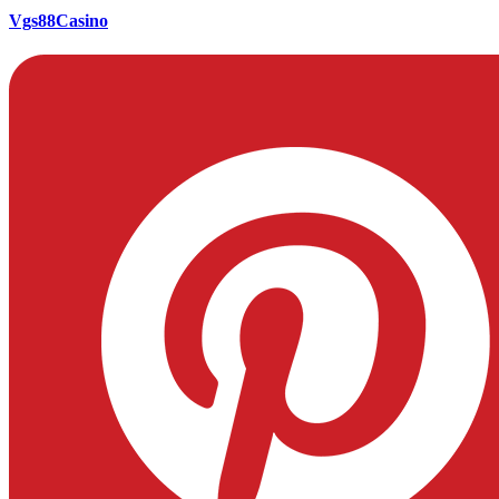
Vgs88Casino