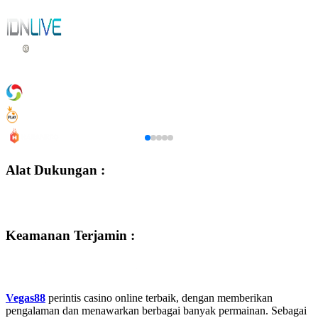
Alat Dukungan :
Keamanan Terjamin :
Vegas88
perintis casino online terbaik, dengan memberikan
pengalaman dan menawarkan berbagai banyak permainan. Sebagai