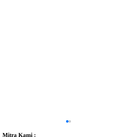
Mitra Kami :