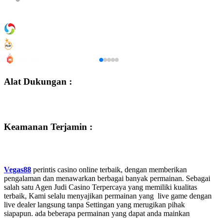
Alat Dukungan :
Keamanan Terjamin :
Vegas88
perintis casino online terbaik, dengan memberikan
pengalaman dan menawarkan berbagai banyak permainan. Sebagai
salah satu Agen Judi Casino Terpercaya yang memiliki kualitas
terbaik, Kami selalu menyajikan permainan yang live game dengan
live dealer langsung tanpa Settingan yang merugikan pihak
siapapun. ada beberapa permainan yang dapat anda mainkan