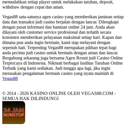
memudahkan setiap player untuk melakukan taruhan, deposit,
withdraw dengan cepat dan aman.
Vegas88 satu-satunya agen casino yang memberikan jaminan setiap
data dan transaksi judi casino berjalan dengan lancar. Dilengkapi
dengan pusat informasi dan bantuan online 24 jam. Anda akan
dilayani oleh customer service profesional dan terlatih secara
konsisten memberikan pelayanan maksimal setiap hari. Kapan dan
dimana pun anda ingin bermain, kami siap melayani dengan
sepenuh hati. Terpenting Vegas88 merupakan pilihan tepat bagi
anda pecinta judi casino untuk bermain dengan aman dan lancar.
Bergabung sekarang juga bersama Agen Resmi judi Casino Online
Terpercaya di Indonesia. Nikmati berbagai fasilitas Taruhan Online
Terbaik yang kami sediakan. Jadi tunggu apa lagi, jika ingin
merasakan pengalaman bermain casino yang nyata mainlah di
Vegas88
© 2014 - 2026 KASINO ONLINE OLEH VEGAS88.COM -
SEMUA HAK DILINDUNGI