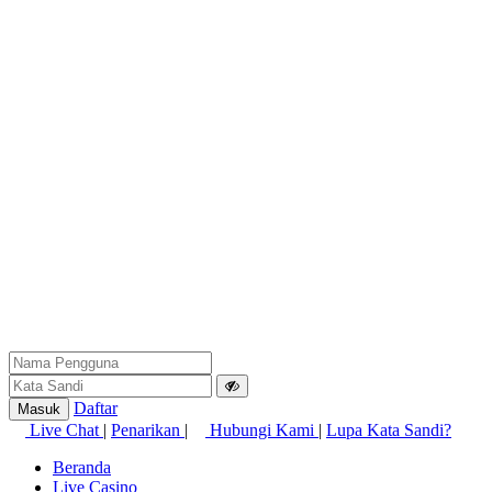
Daftar
Masuk
Live Chat
|
Penarikan
|
Hubungi Kami
|
Lupa Kata Sandi?
Beranda
Live Casino