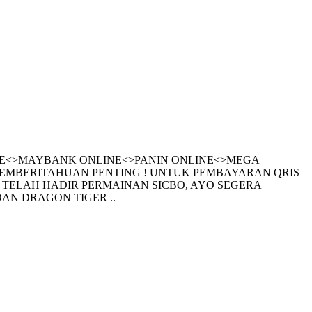
INE<>MAYBANK ONLINE<>PANIN ONLINE<>MEGA
EMBERITAHUAN PENTING ! UNTUK PEMBAYARAN QRIS
NI TELAH HADIR PERMAINAN SICBO, AYO SEGERA
DAN DRAGON TIGER ..